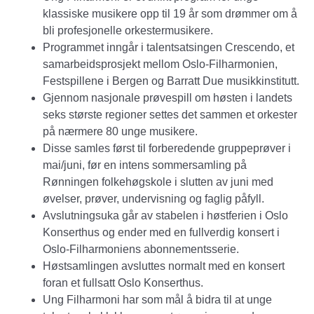
klassiske musikere opp til 19 år som drømmer om å
bli profesjonelle orkestermusikere.
Programmet inngår i talentsatsingen Crescendo, et
samarbeidsprosjekt mellom Oslo-Filharmonien,
Festspillene i Bergen og Barratt Due musikkinstitutt.
Gjennom nasjonale prøvespill om høsten i landets
seks største regioner settes det sammen et orkester
på nærmere 80 unge musikere.
Disse samles først til forberedende gruppeprøver i
mai/juni, før en intens sommersamling på
Rønningen folkehøgskole i slutten av juni med
øvelser, prøver, undervisning og faglig påfyll.
Avslutningsuka går av stabelen i høstferien i Oslo
Konserthus og ender med en fullverdig konsert i
Oslo-Filharmoniens abonnementsserie.
Høstsamlingen avsluttes normalt med en konsert
foran et fullsatt Oslo Konserthus.
Ung Filharmoni har som mål å bidra til at unge